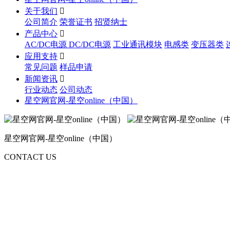
关于我们

公司简介
荣誉证书
招贤纳士
产品中心

AC/DC电源
DC/DC电源
工业通讯模块
电感类
变压器类
应用支持

常见问题
样品申请
新闻资讯

行业动态
公司动态
星空网官网-星空online（中国）
星空网官网-星空online（中国）
CONTACT US