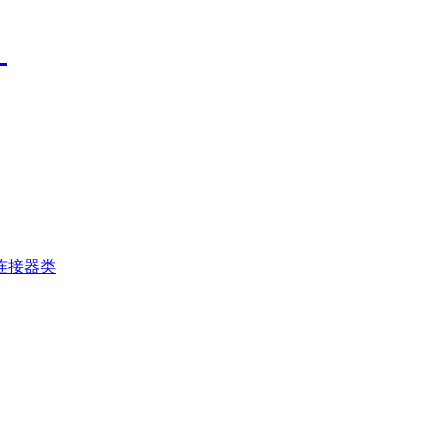
）
连接器类