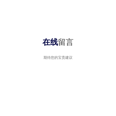
在线
留言
期待您的宝贵建议