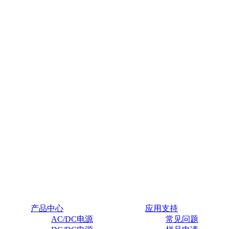
产品中心
应用支持
AC/DC电源
常见问题