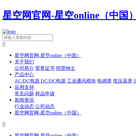
星空网官网-星空online（中国

星空网官网-星空online（中国）
关于我们
公司简介
荣誉证书
招贤纳士
产品中心
AC/DC电源
DC/DC电源
工业通讯模块
电感类
变压器类
应用支持
常见问题
样品申请
新闻资讯
行业动态
公司动态
星空网官网-星空online（中国）

星空网官网-星空online（中国）