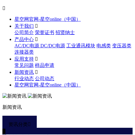

星空网官网-星空online（中国）
关于我们

公司简介
荣誉证书
招贤纳士
产品中心

AC/DC电源
DC/DC电源
工业通讯模块
电感类
变压器类
连接器类
应用支持

常见问题
样品申请
新闻资讯

行业动态
公司动态
星空网官网-星空online（中国）
新闻资讯
News Center
资讯分类

