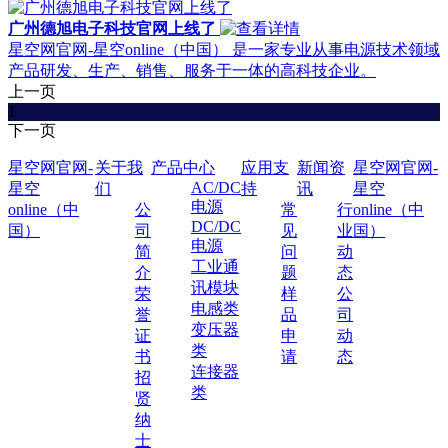
广州德旭电子科技官网上线了
星空网官网-星空online（中国） 是一家专业从事电源技术领域
产品研发、生产、销售、服务于一体的高科技企业。
上一页
1
下一页
星空网官网-
关于我
产品中心
应用支
新闻资
星空网官网-
AC/DC
星空
们
持
讯
星空
电源
online（中
公
常
行
online（中
DC/DC
国）
司
见
业
国）
电源
简
问
动
工业通
介
题
态
讯模块
荣
样
公
电感类
誉
品
司
变压器
证
申
动
类
书
请
态
连接器
招
类
贤
纳
士